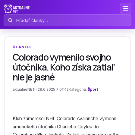
Hľadať články
ČLÁNOK
Colorado vymenilo svojho
útočníka. Koho získa zatiaľ
nie je jasné
aktualneNET · 28.6.2025 7:01:42
Kategória:
Šport
Klub zámorskej NHL Colorado Avalanche vymenil
amerického útočníka Charlieho Coylea do
Columbusu Blue Jackets. Získali za neho dve voľby