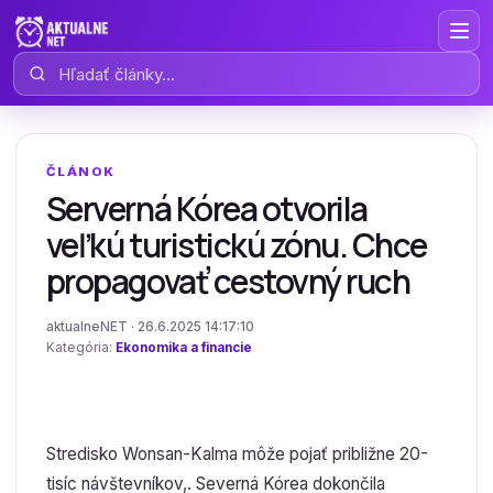
Hľadať články
ČLÁNOK
Serverná Kórea otvorila
veľkú turistickú zónu. Chce
propagovať cestovný ruch
aktualneNET · 26.6.2025 14:17:10
Kategória:
Ekonomika a financie
Stredisko Wonsan-Kalma môže pojať približne 20-
tisíc návštevníkov,. Severná Kórea dokončila