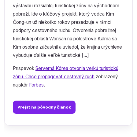
výstavbu rozsiahlej turistickej zóny na východnom
pobreží. Ide o kľúčový projekt, ktorý vodca Kim
Čong-un už niekoľko rokov presadzuje v rámci
podpory cestovného ruchu. Otvorenia pobrežnej
turistickej oblasti Wonsan na polostrove Kalma sa
Kim osobne zúčastnil a uviedol, že krajina urýchlene
vybuduje ďalšie veľké turistické […]
Príspevok
Serverná Kórea otvorila veľkú turistickú
zónu. Chce propagovať cestovný ruch
zobrazený
najskôr
Forbes
.
Prejsť na pôvodný článok