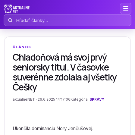
Hľadať články
ČLÁNOK
Chladoňová má svoj prvý
seniorsky titul. V časovke
suverénne zdolala aj všetky
Češky
aktualneNET · 26.6.2025 14:17:06
Kategória:
SPRÁVY
Ukončila dominanciu Nory Jenčušovej.