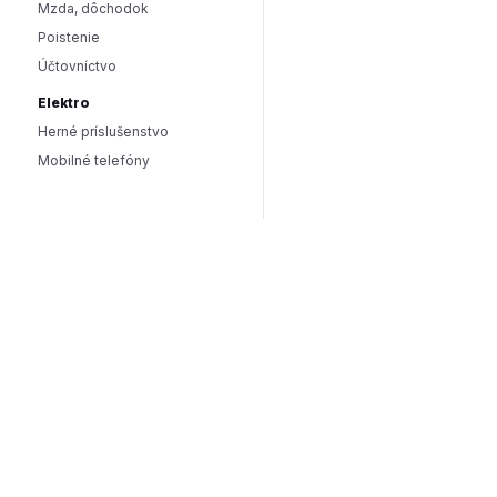
Mzda, dôchodok
Poistenie
Účtovníctvo
Elektro
Herné príslušenstvo
Mobilné telefóny
Smart domácnosť / IoT
Hlasoví asistenti
Smart osvetlenie
Zabezpečenie domácnosti
Wearables
Hardware a software
Hardware
PC doplnky
Software
Internet
SEO