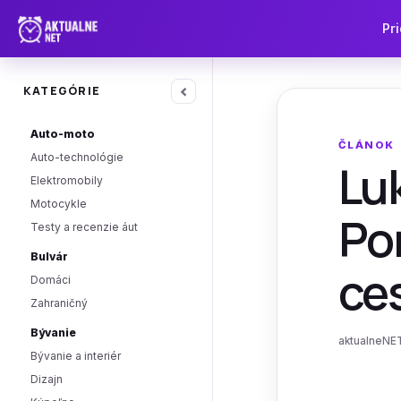
Pri
‹
KATEGÓRIE
Auto-moto
ČLÁNOK
Auto-technológie
Luk
Elektromobily
Motocykle
Pon
Testy a recenzie áut
Bulvár
ces
Domáci
Zahraničný
Bývanie
aktualneNET
Bývanie a interiér
Dizajn