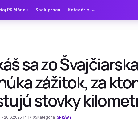
daj PR článok
Spolupráca
Kategórie
⌄
áš sa zo Švajčiarska
úka zážitok, za kto
tujú stovky kilomet
 · 26.6.2025 14:17:05
Kategória:
SPRÁVY