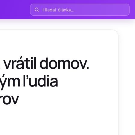
Hľadať články
 vrátil domov.
rým ľudia
rov