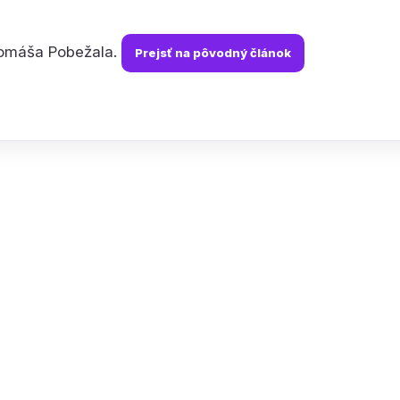
Tomáša Pobežala.
Prejsť na pôvodný článok