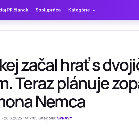
daj PR článok
Spolupráca
Kategórie
⌄
ej začal hrať s dvoji
m. Teraz plánuje zop
mona Nemca
 · 26.6.2025 14:17:05
Kategória:
SPRÁVY