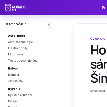
Pri
‹
KATEGÓRIE
Auto-moto
ČLÁNOK
Auto-technológie
Hok
Elektromobily
Motocykle
sá
Testy a recenzie áut
Bulvár
Ši
Domáci
Zahraničný
Bývanie
aktualneNET
Bývanie a interiér
Dizajn