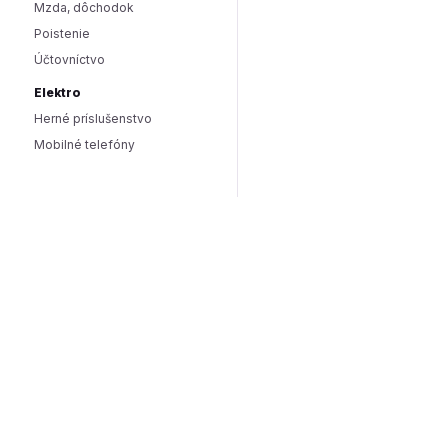
Mzda, dôchodok
Poistenie
Účtovníctvo
Elektro
Herné príslušenstvo
Mobilné telefóny
Smart domácnosť / IoT
Hlasoví asistenti
Smart osvetlenie
Zabezpečenie domácnosti
Wearables
Hardware a software
Hardware
PC doplnky
Software
Internet
SEO