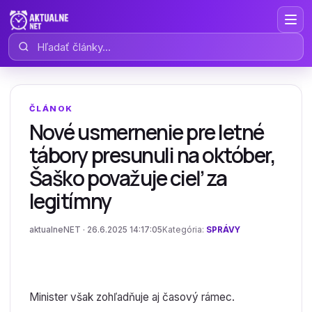
Hľadať články
ČLÁNOK
Nové usmernenie pre letné
tábory presunuli na október,
Šaško považuje cieľ za
legitímny
aktualneNET · 26.6.2025 14:17:05
Kategória:
SPRÁVY
Minister však zohľadňuje aj časový rámec.