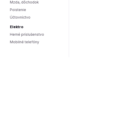
Mzda, dôchodok
Poistenie
Účtovníctvo
Elektro
Herné príslušenstvo
Mobilné telefóny
Smart domácnosť / IoT
Hlasoví asistenti
Smart osvetlenie
Zabezpečenie domácnosti
Wearables
Hardware a software
Hardware
PC doplnky
Software
Internet
SEO