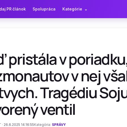
daj PR článok
Spolupráca
Kategórie
⌄
 pristála v poriadku
monautov v nej však
vych. Tragédiu Soju
orený ventil
 · 26.6.2025 14:16:55
Kategória:
SPRÁVY