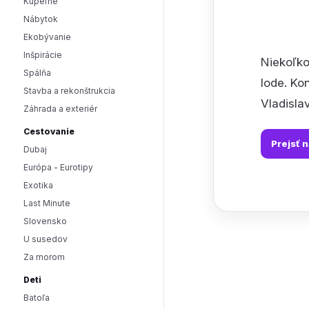
Kúpeľne
Nábytok
Ekobývanie
Inšpirácie
Niekoľko
Spálňa
lode. Ko
Stavba a rekonštrukcia
Vladisla
Záhrada a exteriér
Cestovanie
Prejsť 
Dubaj
Európa - Eurotipy
Exotika
Last Minute
Slovensko
U susedov
Za morom
Deti
Batoľa