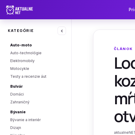
Pri
‹
KATEGÓRIE
Auto-moto
ČLÁNOK
Auto-technológie
Loď
Elektromobily
Motocykle
koz
Testy a recenzie áut
Bulvár
mŕt
Domáci
Zahraničný
otv
Bývanie
Bývanie a interiér
Dizajn
aktualneNET