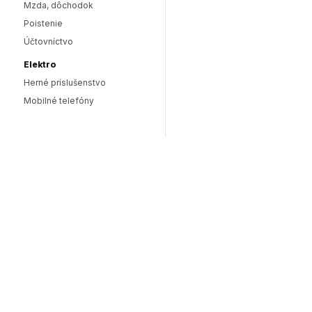
Mzda, dôchodok
Poistenie
Účtovníctvo
Elektro
Herné príslušenstvo
Mobilné telefóny
Smart domácnosť / IoT
Hlasoví asistenti
Smart osvetlenie
Zabezpečenie domácnosti
Wearables
Hardware a software
Hardware
PC doplnky
Software
Internet
SEO