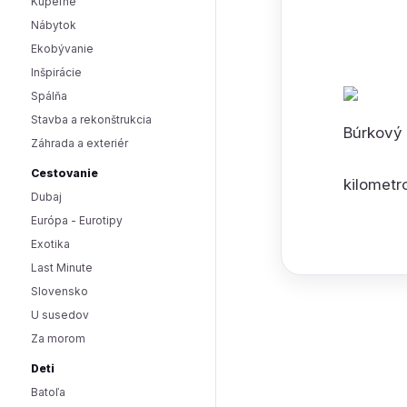
Kúpeľne
Nábytok
Ekobývanie
Inšpirácie
Spálňa
Stavba a rekonštrukcia
Búrkový 
Záhrada a exteriér
Cestovanie
kilometr
Dubaj
Európa - Eurotipy
Exotika
Last Minute
Slovensko
U susedov
Za morom
Deti
Batoľa