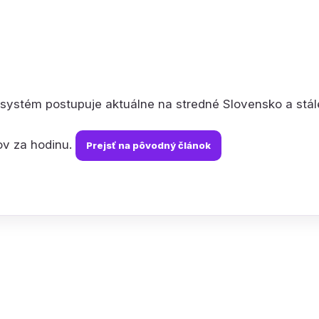
systém postupuje aktuálne na stredné Slovensko a stále
ov za hodinu.
Prejsť na pôvodný článok