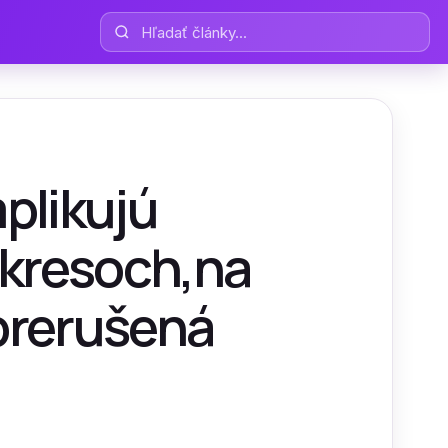
Hľadať články
mplikujú
okresoch,na
prerušená