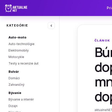
Pri
‹
KATEGÓRIE
Auto-moto
ČLÁNOK
Auto-technológie
Búr
Elektromobily
Motocykle
do
Testy a recenzie áut
Bulvár
mn
Domáci
Zahraničný
do
Bývanie
Bývanie a interiér
Dizajn
aktualneNET