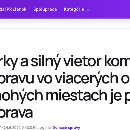
daj PR článok
Spolupráca
Kategórie
⌄
ky a silný vietor ko
pravu vo viacerých 
ohých miestach je 
prava
 · 24.6.2025 9:43:02
Kategória:
Domáce správy