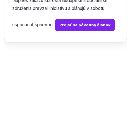
Napriek zákazu starosta Budapešti a občianske
združenia prevzali iniciatívu a plánujú v sobotu
usporiadať sprievod.
Prejsť na pôvodný článok