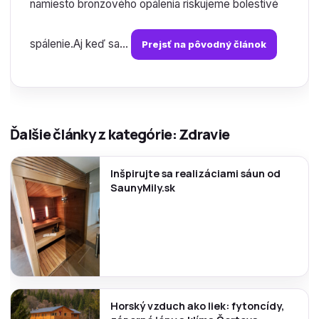
namiesto bronzového opálenia riskujeme bolestivé
spálenie.Aj keď sa...
Prejsť na pôvodný článok
Ďalšie články z kategórie: Zdravie
Inšpirujte sa realizáciami sáun od
SaunyMily.sk
Horský vzduch ako liek: fytoncídy,