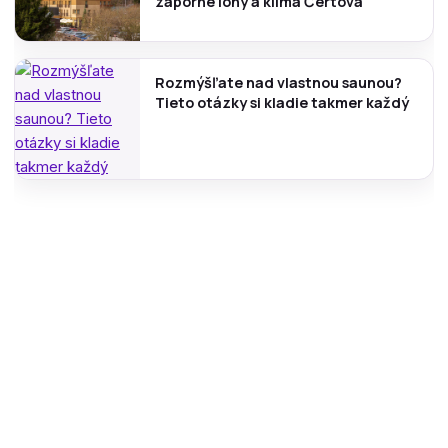
záporné ióny a klíma Čertova
Rozmýšľate nad vlastnou saunou?
Tieto otázky si kladie takmer každý