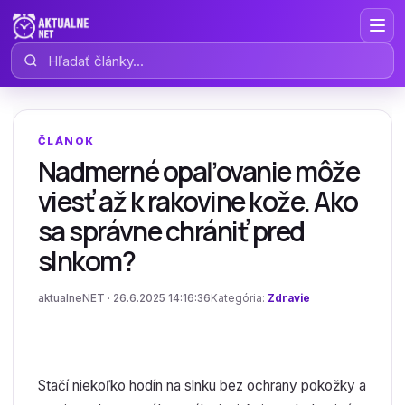
Hľadať články
ČLÁNOK
Nadmerné opaľovanie môže
viesť až k rakovine kože. Ako
sa správne chrániť pred
slnkom?
aktualneNET · 26.6.2025 14:16:36
Kategória:
Zdravie
Stačí niekoľko hodín na slnku bez ochrany pokožky a