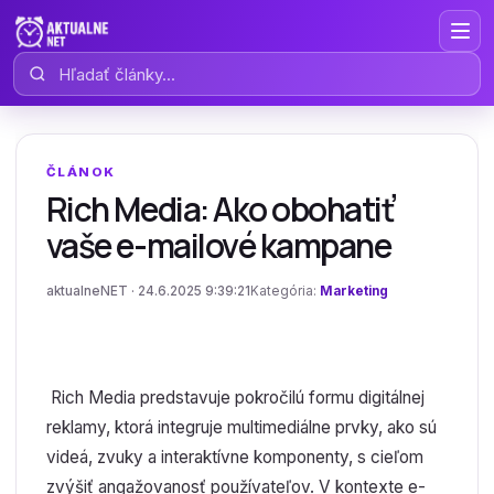
Hľadať články
ČLÁNOK
Rich Media: Ako obohatiť
vaše e-mailové kampane
aktualneNET · 24.6.2025 9:39:21
Kategória:
Marketing
Rich Media predstavuje pokročilú formu digitálnej
reklamy, ktorá integruje multimediálne prvky, ako sú
videá, zvuky a interaktívne komponenty, s cieľom
zvýšiť angažovanosť používateľov. V kontexte e-