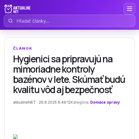
Hľadať články
ČLÁNOK
Hygienici sa pripravujú na
mimoriadne kontroly
bazénov v lete. Skúmať budú
kvalitu vôd aj bezpečnosť
aktualneNET · 26.6.2025 8:49:12
Kategória:
Domáce správy