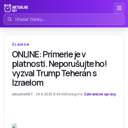
Hľadať články
ČLÁNOK
ONLINE: Prímerie je v
platnosti. Neporušujte ho!
vyzval Trump Teherán s
Izraelom
aktualneNET · 24.6.2025 9:43:00
Kategória:
Zahraničné správy