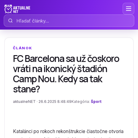
Hľadať články
ČLÁNOK
FC Barcelona sa už čoskoro
vráti na ikonický štadión
Camp Nou. Kedy sa tak
stane?
aktualneNET · 26.6.2025 8:48:49
Kategória:
Šport
Katalánci po rokoch rekonštrukcie čiastočne otvoria