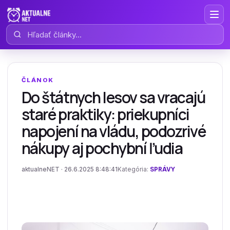
Hľadať články
ČLÁNOK
Do štátnych lesov sa vracajú
staré praktiky: priekupníci
napojení na vládu, podozrivé
nákupy aj pochybní ľudia
aktualneNET · 26.6.2025 8:48:41
Kategória:
SPRÁVY