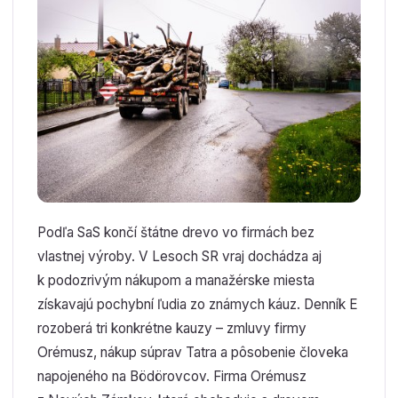
Podľa SaS končí štátne drevo vo firmách bez
vlastnej výroby. V Lesoch SR vraj dochádza aj
k podozrivým nákupom a manažérske miesta
získavajú pochybní ľudia zo známych káuz. Denník E
rozoberá tri konkrétne kauzy – zmluvy firmy
Orémusz, nákup súprav Tatra a pôsobenie človeka
napojeného na Bödörovcov. Firma Orémusz