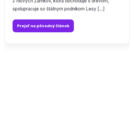
z Nových Zámkov, ktorá obchoduje s drevom,
spolupracuje so štátnym podnikom Lesy […]
Prejsť na pôvodný článok