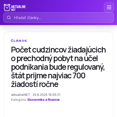
Hľadať články
ČLÁNOK
Počet cudzincov žiadajúcich
o prechodný pobyt na účel
podnikania bude regulovaný,
štát prijme najviac 700
žiadostí ročne
aktualneNET · 25.6.2025 16:05:21
Kategória:
Ekonomika a financie