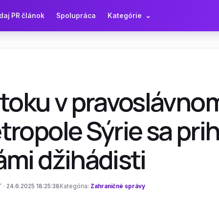
daj PR článok
Spolupráca
Kategórie
⌄
útoku v pravoslávno
ropole Sýrie sa prih
mi džihádisti
 · 24.6.2025 18:25:38
Kategória:
Zahraničné správy