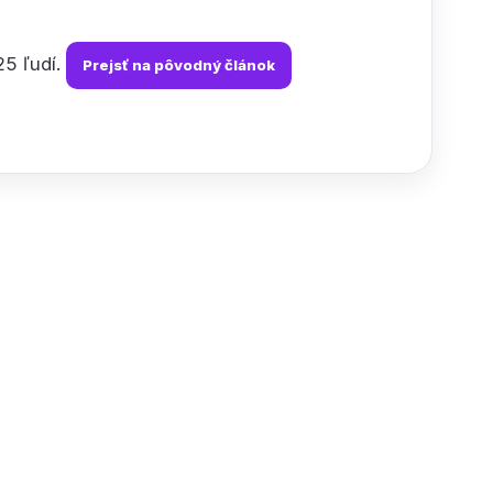
25 ľudí.
Prejsť na pôvodný článok