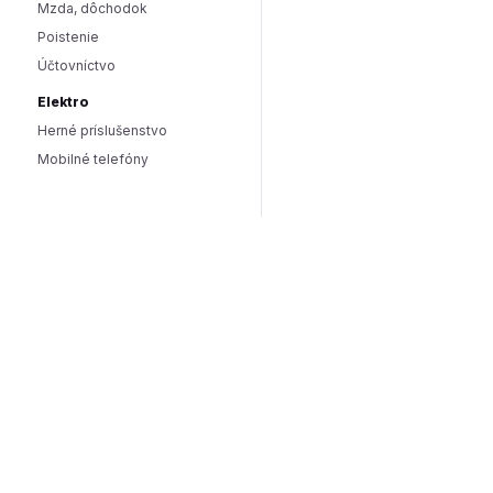
Mzda, dôchodok
Poistenie
Účtovníctvo
Elektro
Herné príslušenstvo
Mobilné telefóny
Smart domácnosť / IoT
Hlasoví asistenti
Smart osvetlenie
Zabezpečenie domácnosti
Wearables
Hardware a software
Hardware
PC doplnky
Software
Internet
SEO