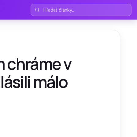
Hľadať články
m chráme v
lásili málo