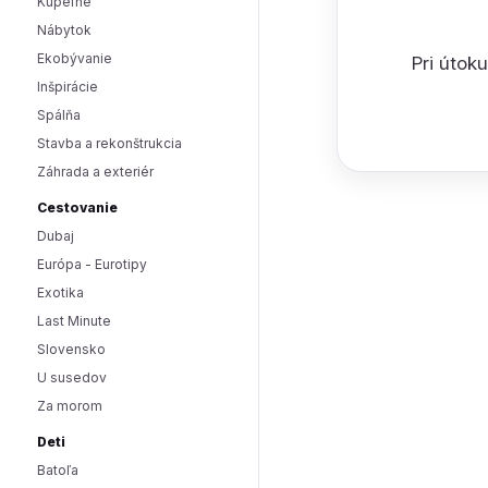
Kúpeľne
Nábytok
Ekobývanie
Pri útok
Inšpirácie
Spálňa
Stavba a rekonštrukcia
Záhrada a exteriér
Cestovanie
Dubaj
Európa - Eurotipy
Exotika
Last Minute
Slovensko
U susedov
Za morom
Deti
Batoľa