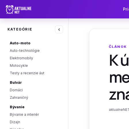
Pri
‹
KATEGÓRIE
Auto-moto
ČLÁNOK
Auto-technológie
K 
Elektromobily
Motocykle
met
Testy a recenzie áut
Bulvár
zná
Domáci
Zahraničný
Bývanie
aktualneNET
Bývanie a interiér
Dizajn