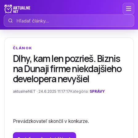
Hľadať články
ČLÁNOK
Dlhy, kam len pozrieš. Biznis
na Dunaji firme niekdajšieho
developera nevyšiel
aktualneNET · 24.6.2025 11:17:17
Kategória:
SPRÁVY
Prevádzkovateľ skončil v konkurze.