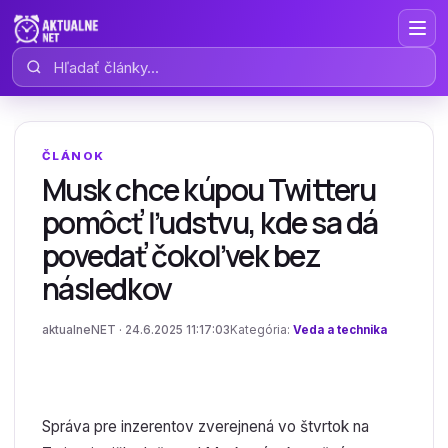
Hľadať články
ČLÁNOK
Musk chce kúpou Twitteru
pomôcť ľudstvu, kde sa dá
povedať čokoľvek bez
následkov
aktualneNET · 24.6.2025 11:17:03
Kategória:
Veda a technika
Správa pre inzerentov zverejnená vo štvrtok na