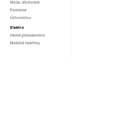
Mzda, dôchodok
Poistenie
Účtovníctvo
Elektro
Herné príslušenstvo
Mobilné telefóny
Smart domácnosť / IoT
Hlasoví asistenti
Smart osvetlenie
Zabezpečenie domácnosti
Wearables
Hardware a software
Hardware
PC doplnky
Software
Internet
SEO