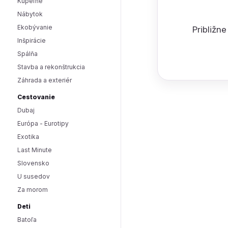
Kúpeľne
Nábytok
Ekobývanie
Približn
Inšpirácie
Spálňa
Stavba a rekonštrukcia
Záhrada a exteriér
Cestovanie
Dubaj
Európa - Eurotipy
Exotika
Last Minute
Slovensko
U susedov
Za morom
Deti
Batoľa