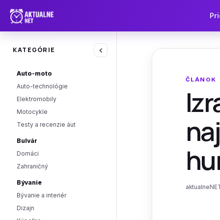
Pri
‹
KATEGÓRIE
Auto-moto
ČLÁNOK
Auto-technológie
Izr
Elektromobily
Motocykle
naj
Testy a recenzie áut
Bulvár
hu
Domáci
Zahraničný
Bývanie
aktualneNET 
Bývanie a interiér
Dizajn