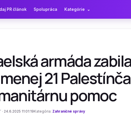
daj PR článok
Spolupráca
Kategórie
⌄
aelská armáda zabil
menej 21 Palestínča
manitárnu pomoc
· 24.6.2025 11:01:19
Kategória:
Zahraničné správy