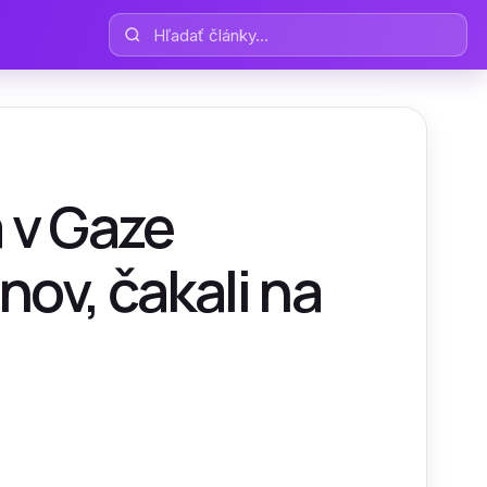
Hľadať články
a v Gaze
nov, čakali na