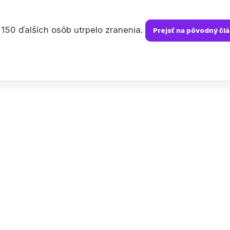
e 150 ďalších osôb utrpelo zranenia.
Prejsť na pôvodný čl