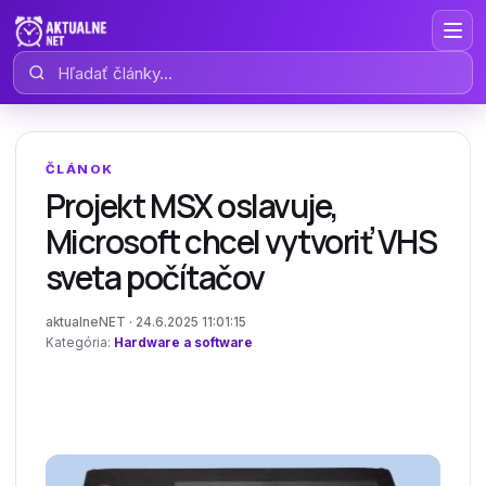
Hľadať články
ČLÁNOK
Projekt MSX oslavuje,
Microsoft chcel vytvoriť VHS
sveta počítačov
aktualneNET · 24.6.2025 11:01:15
Kategória:
Hardware a software