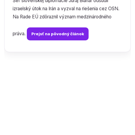
Šéf slovenskej diplomacie Juraj Blanár odsúdil
izraelský útok na Irán a vyzval na riešenia cez OSN.
Na Rade EÚ zdôraznil význam medzinárodného
práva.
Prejsť na pôvodný článok