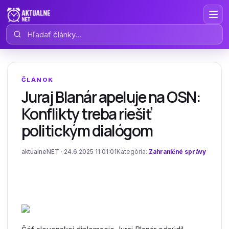
Hľadať články
ČLÁNOK
Juraj Blanár apeluje na OSN:
Konflikty treba riešiť
politickým dialógom
aktualneNET · 24.6.2025 11:01:01
Kategória:
Zahraničné správy