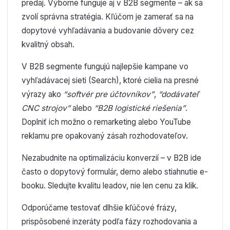
predaj. Výborne funguje aj v B2B segmente – ak sa
zvolí správna stratégia. Kľúčom je zamerať sa na
dopytové vyhľadávania a budovanie dôvery cez
kvalitný obsah.
V B2B segmente fungujú najlepšie kampane vo
vyhľadávacej sieti (Search), ktoré cielia na presné
výrazy ako
“softvér pre účtovníkov”
,
“dodávateľ
CNC strojov”
alebo
“B2B logistické riešenia”
.
Doplniť ich možno o remarketing alebo YouTube
reklamu pre opakovaný zásah rozhodovateľov.
Nezabudnite na optimalizáciu konverzií – v B2B ide
často o dopytový formulár, demo alebo stiahnutie e-
booku. Sledujte kvalitu leadov, nie len cenu za klik.
Odporúčame testovať dlhšie kľúčové frázy,
prispôsobené inzeráty podľa fázy rozhodovania a