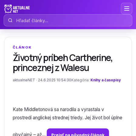
Hľadať články
ČLÁNOK
Životný príbeh Cartherine,
princeznej z Walesu
aktualneNET · 24.6.2025 10:54:30
Kategória:
Knihy a časopisy
Kate Middletonová sa narodila a vyrastala v
prostredí anglickej strednej triedy. Jej život bol úplne
obyčajný – až...
Prejsť na pôvodný článok