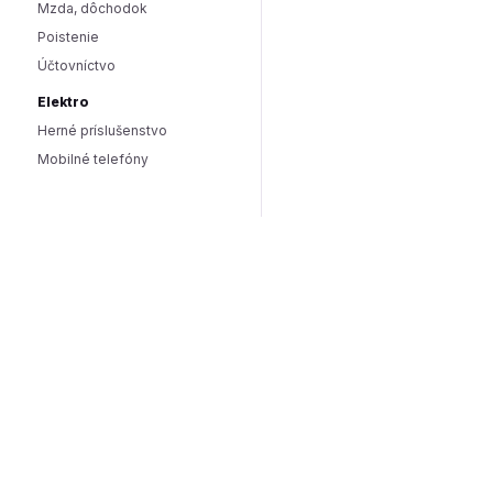
Mzda, dôchodok
Poistenie
Účtovníctvo
Elektro
Herné príslušenstvo
Mobilné telefóny
Smart domácnosť / IoT
Hlasoví asistenti
Smart osvetlenie
Zabezpečenie domácnosti
Wearables
Hardware a software
Hardware
PC doplnky
Software
Internet
SEO