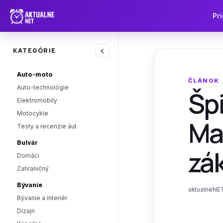
Pri
‹
KATEGÓRIE
Auto-moto
ČLÁNOK
Auto-technológie
Špi
Elektromobily
Motocykle
Ma
Testy a recenzie áut
Bulvár
zá
Domáci
Zahraničný
Bývanie
aktualneNET
Bývanie a interiér
Dizajn