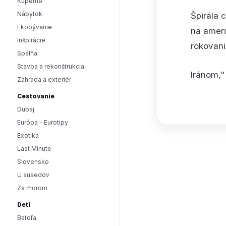
Kúpeľne
Nábytok
Špirála 
Ekobývanie
na ameri
Inšpirácie
rokovani
Spálňa
Stavba a rekonštrukcia
Iránom," 
Záhrada a exteriér
Cestovanie
Dubaj
Európa - Eurotipy
Exotika
Last Minute
Slovensko
U susedov
Za morom
Deti
Batoľa