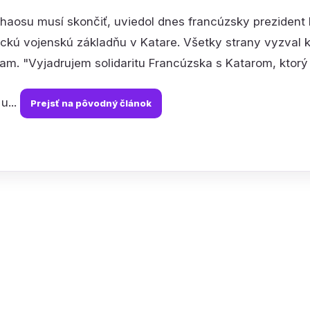
chaosu musí skončiť, uviedol dnes francúzsky prezide
ckú vojenskú základňu v Katare. Všetky strany vyzval k
am. "Vyjadrujem solidaritu Francúzska s Katarom, ktor
u...
Prejsť na pôvodný článok