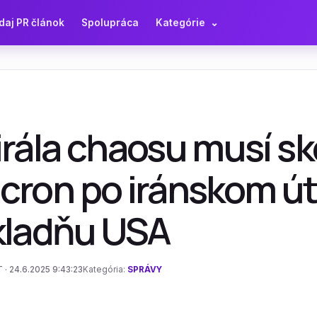
daj PR článok
Spolupráca
Kategórie
⌄
rála chaosu musí sk
cron po iránskom ú
kladňu USA
 · 24.6.2025 9:43:23
Kategória:
SPRÁVY