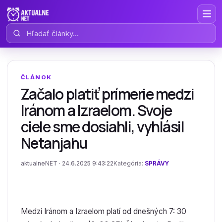
Hľadať články
ČLÁNOK
Začalo platiť prímerie medzi
Iránom a Izraelom. Svoje
ciele sme dosiahli, vyhlásil
Netanjahu
aktualneNET · 24.6.2025 9:43:22
Kategória:
SPRÁVY
Medzi Iránom a Izraelom platí od dnešných 7: 30