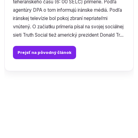
teheránskeho času (6: 00 SELČ) prímerie. Podľa
agentúry DPA o tom informujú iránske médiá. Podľa
iránskej televízie bol pokoj zbraní nepriateľmi
vnútený. O začiatku prímeria písal na svojej sociálnej
sieti Truth Social tiež americký prezident Donald Tr...
Prejsť na pôvodný článok