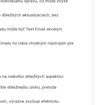
 individuálnu správu, čo môže zvýšiť
 dôležitých aktualizáciách, bez
ilu môže byť Text Email skvelým
Emailu ho robia vhodným nástrojom pre
a na niekoľko dôležitých aspektov:
e dôležitejšiu úlohu, pretože
nom, výrazne zvyšuje efektivitu.