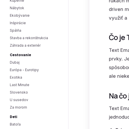
rukách m
Kúpeľne
Nábytok
driven m
Ekobývanie
využiť a
Inšpirácie
Spálňa
Čo je 
Stavba a rekonštrukcia
Záhrada a exteriér
Text Ema
Cestovanie
prvky. J
Dubaj
spôsobom
Európa - Eurotipy
ale niek
Exotika
Last Minute
Slovensko
Na čo 
U susedov
Za morom
Text Ema
jednoduc
Deti
Batoľa