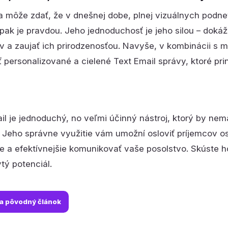
a môže zdať, že v dnešnej dobe, plnej vizuálnych podn
opak je pravdou. Jeho jednoduchosť je jeho silou – doká
v a zaujať ich prirodzenosťou. Navyše, v kombinácii s
ť personalizované a cielené Text Email správy, ktoré pri
il je jednoduchý, no veľmi účinný nástroj, ktorý by nem
i. Jeho správne využitie vám umožní osloviť príjemcov 
ie a efektívnejšie komunikovať vaše posolstvo. Skúste h
ytý potenciál.
na pôvodný článok