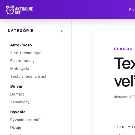
Pri
‹
KATEGÓRIE
Auto-moto
ČLÁNOK
Auto-technológie
Tex
Elektromobily
Motocykle
ve
Testy a recenzie áut
Bulvár
Domáci
aktualneNET
Zahraničný
Bývanie
Bývanie a interiér
Text Ema
Dizajn