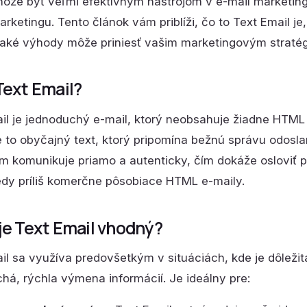
ôže byť veľmi efektívnym nástrojom v e-mail marketing
arketingu. Tento článok vám priblíži, čo to Text Email je
 aké výhody môže priniesť vašim marketingovým straté
Text Email?
il je jednoduchý e-mail, ktorý neobsahuje žiadne HTML 
e to obyčajný text, ktorý pripomína bežnú správu odos
 komunikuje priamo a autenticky, čím dokáže osloviť pr
edy príliš komerčne pôsobiace HTML e-maily.
je Text Email vhodný?
il sa využíva predovšetkým v situáciách, kde je dôleži
há, rýchla výmena informácií. Je ideálny pre: