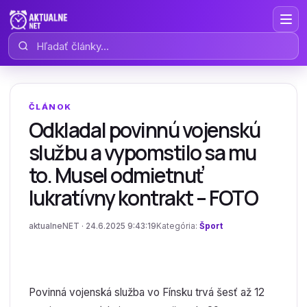
Hľadať články
ČLÁNOK
Odkladal povinnú vojenskú
službu a vypomstilo sa mu
to. Musel odmietnuť
lukratívny kontrakt – FOTO
aktualneNET · 24.6.2025 9:43:19
Kategória:
Šport
Povinná vojenská služba vo Fínsku trvá šesť až 12