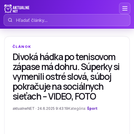
Hľadať články
ČLÁNOK
Divoká hádka po tenisovom
zápase má dohru. Súperky si
vymenili ostré slová, súboj
pokračuje na sociálnych
sieťach – VIDEO, FOTO
aktualneNET · 24.6.2025 9:43:19
Kategória:
Šport