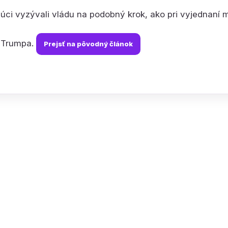
júci vyzývali vládu na podobný krok, ako pri vyjednaní m
 Trumpa.
Prejsť na pôvodný článok