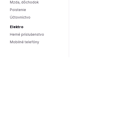
Mzda, dôchodok
Poistenie
Účtovníctvo
Elektro
Herné príslušenstvo
Mobilné telefóny
Smart domácnosť / IoT
Hlasoví asistenti
Smart osvetlenie
Zabezpečenie domácnosti
Wearables
Hardware a software
Hardware
PC doplnky
Software
Internet
SEO