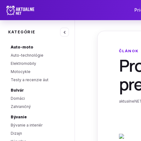
Pri
‹
KATEGÓRIE
Auto-moto
ČLÁNOK
Auto-technológie
Pro
Elektromobily
Motocykle
pr
Testy a recenzie áut
Bulvár
Domáci
aktualneNET
Zahraničný
Bývanie
Bývanie a interiér
Dizajn