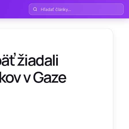
Hľadať články
äť žiadali
kov v Gaze