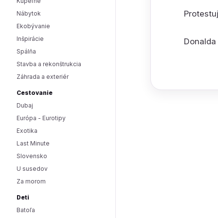
Kúpeľne
Protestu
Nábytok
Ekobývanie
Inšpirácie
Donalda
Spálňa
Stavba a rekonštrukcia
Záhrada a exteriér
Cestovanie
Dubaj
Európa - Eurotipy
Exotika
Last Minute
Slovensko
U susedov
Za morom
Deti
Batoľa