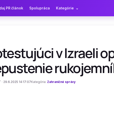
daj PR článok
Spolupráca
Kategórie
⌄
testujúci v Izraeli op
epustenie rukojemní
 · 29.6.2025 14:17:07
Kategória:
Zahraničné správy