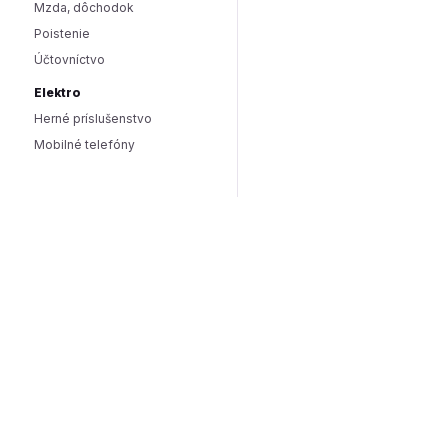
Mzda, dôchodok
Poistenie
Účtovníctvo
Elektro
Herné príslušenstvo
Mobilné telefóny
Smart domácnosť / IoT
Hlasoví asistenti
Smart osvetlenie
Zabezpečenie domácnosti
Wearables
Hardware a software
Hardware
PC doplnky
Software
Internet
SEO