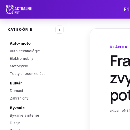
Pri
‹
KATEGÓRIE
Auto-moto
ČLÁNOK
Auto-technológie
Fr
Elektromobily
Motocykle
zvy
Testy a recenzie áut
Bulvár
pot
Domáci
Zahraničný
Bývanie
aktualneNET
Bývanie a interiér
Dizajn