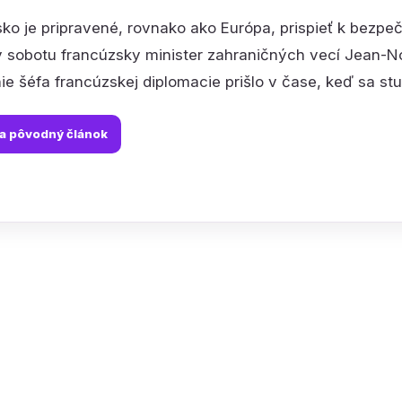
ko je pripravené, rovnako ako Európa, prispieť k bezpeč
v sobotu francúzsky minister zahraničných vecí Jean-No
e šéfa francúzskej diplomacie prišlo v čase, keď sa stupň
na pôvodný článok