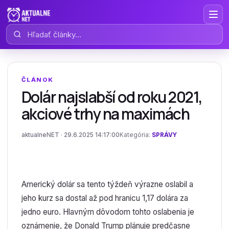
Hľadať články
ČLÁNOK
Dolár najslabší od roku 2021,
akciové trhy na maximách
aktualneNET · 29.6.2025 14:17:00
Kategória:
SPRÁVY
Americký dolár sa tento týždeň výrazne oslabil a
jeho kurz sa dostal až pod hranicu 1,17 dolára za
jedno euro. Hlavným dôvodom tohto oslabenia je
oznámenie, že Donald Trump plánuje predčasne