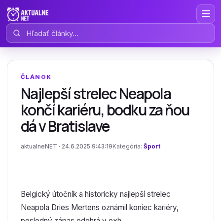
Hľadať články
ČLÁNOK
Najlepší strelec Neapola
končí kariéru, bodku za ňou
dá v Bratislave
aktualneNET · 24.6.2025 9:43:19
Kategória:
Šport
Belgický útočník a historicky najlepší strelec
Neapola Dries Mertens oznámil koniec kariéry,
posledný zápas odohrá v exh...