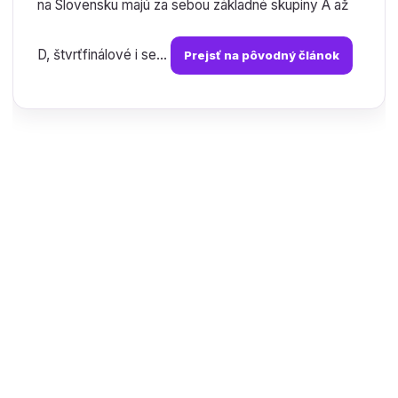
na Slovensku majú za sebou základné skupiny A až
D, štvrťfinálové i se...
Prejsť na pôvodný článok