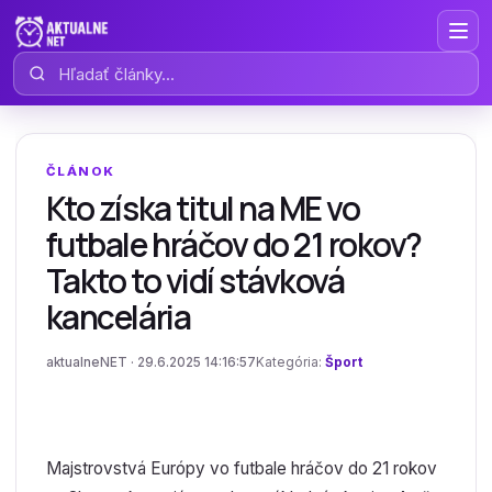
Hľadať články
ČLÁNOK
Kto získa titul na ME vo
futbale hráčov do 21 rokov?
Takto to vidí stávková
kancelária
aktualneNET · 29.6.2025 14:16:57
Kategória:
Šport
Majstrovstvá Európy vo futbale hráčov do 21 rokov