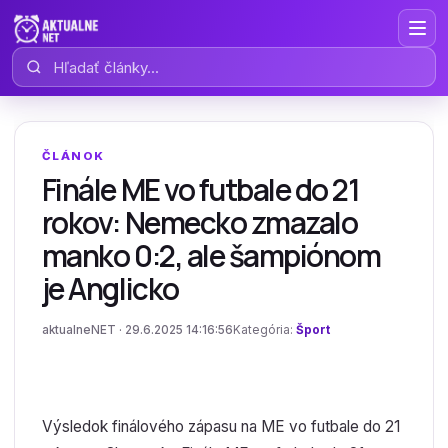
Hľadať články
ČLÁNOK
Finále ME vo futbale do 21
rokov: Nemecko zmazalo
manko 0:2, ale šampiónom
je Anglicko
aktualneNET · 29.6.2025 14:16:56
Kategória:
Šport
Výsledok finálového zápasu na ME vo futbale do 21