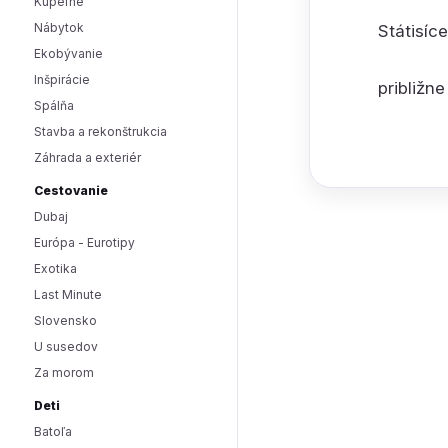
Kúpeľne
Nábytok
Státisíc
Ekobývanie
Inšpirácie
približn
Spálňa
Stavba a rekonštrukcia
Záhrada a exteriér
Cestovanie
Dubaj
Európa - Eurotipy
Exotika
Last Minute
Slovensko
U susedov
Za morom
Deti
Batoľa