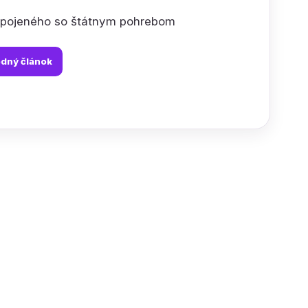
i spojeného so štátnym pohrebom
odný článok