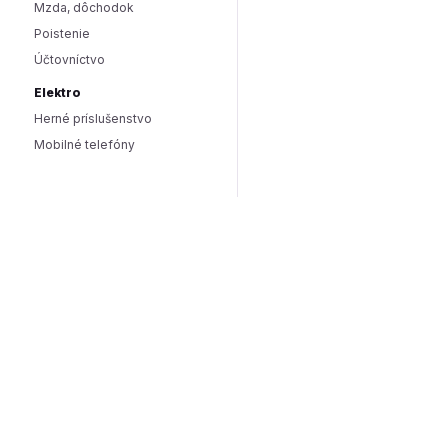
Mzda, dôchodok
Poistenie
Účtovníctvo
Elektro
Herné príslušenstvo
Mobilné telefóny
Smart domácnosť / IoT
Hlasoví asistenti
Smart osvetlenie
Zabezpečenie domácnosti
Wearables
Hardware a software
Hardware
PC doplnky
Software
Internet
SEO