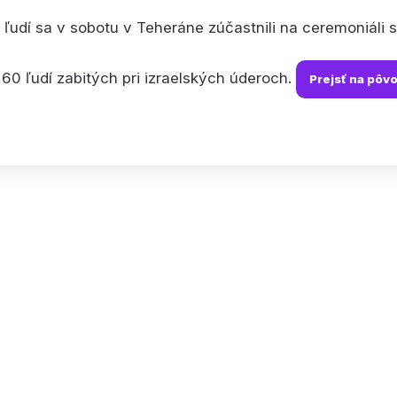
e ľudí sa v sobotu v Teheráne zúčastnili na ceremoniál
e 60 ľudí zabitých pri izraelských úderoch.
Prejsť na pôv