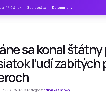
daj PR článok
Spolupráca
Kategórie
⌄
ráne sa konal štátny
iatok ľudí zabitých 
eroch
 · 29.6.2025 14:16:34
Kategória:
Zahraničné správy