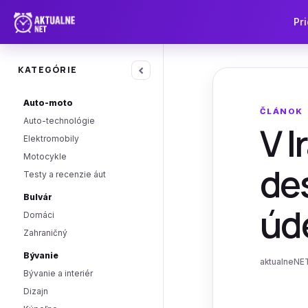
Pri
‹
KATEGÓRIE
Auto-moto
ČLÁNOK
Auto-technológie
V I
Elektromobily
Motocykle
des
Testy a recenzie áut
Bulvár
úd
Domáci
Zahraničný
Bývanie
aktualneNET
Bývanie a interiér
Dizajn