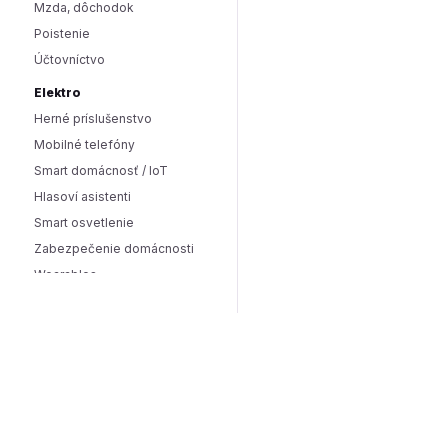
Mzda, dôchodok
Poistenie
Účtovníctvo
Elektro
Herné príslušenstvo
Mobilné telefóny
Smart domácnosť / IoT
Hlasoví asistenti
Smart osvetlenie
Zabezpečenie domácnosti
Wearables
Hardware a software
Hardware
PC doplnky
Software
Internet
SEO