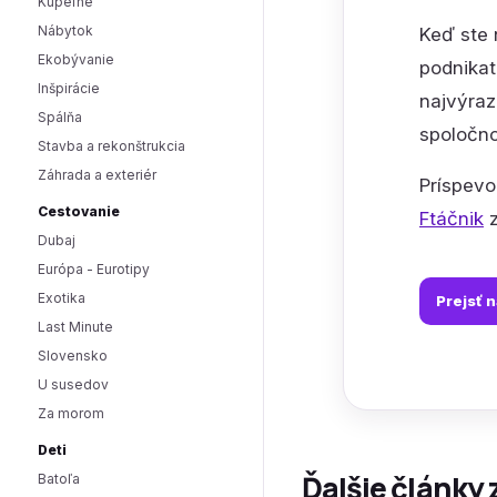
Kúpeľne
Nábytok
Keď ste 
Ekobývanie
podnikat
Inšpirácie
najvýraz
Spálňa
spoločno
Stavba a rekonštrukcia
Záhrada a exteriér
Príspev
Cestovanie
Ftáčnik
z
Dubaj
Európa - Eurotipy
Exotika
Prejsť 
Last Minute
Slovensko
U susedov
Za morom
Deti
Ďalšie články 
Batoľa