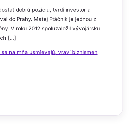
stať dobrú pozíciu, tvrdí investor a
val do Prahy. Matej Ftáčnik je jednou z
ény. V roku 2012 spoluzaložil vývojársku
och […]
 sa na mňa usmievajú, vraví biznismen