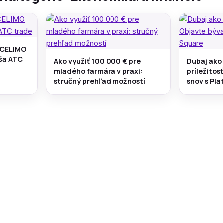
 CELIMO
áša ATC
Ako využiť 100 000 € pre
Dubaj ako
mladého farmára v praxi:
príležitos
stručný prehľad možností
snov s Pl