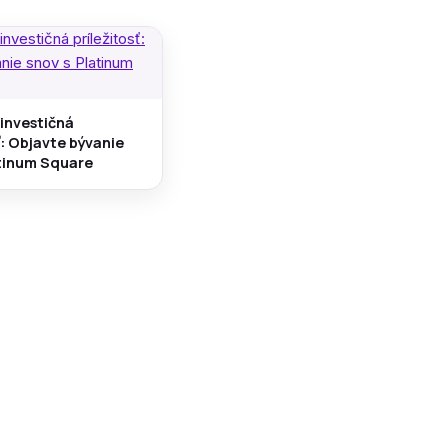
 investičná
ť: Objavte bývanie
atinum Square