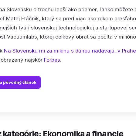
na Slovensku o trochu lepší ako priemer, ľahko môžete do
eľ Matej Ftáčnik, ktorý sa pred viac ako rokom presťaho
nejších tvárí slovenskej technologickej a startupovej sc
sť Vacuumlabs, ktorej celkový obrat sa počíta v milión
ok
Na Slovensku mi za mikinu s dúhou nadávajú, v Prahe
obrazený najskôr
Forbes
.
na pôvodný článok
z kategórie: Ekonomika a financie