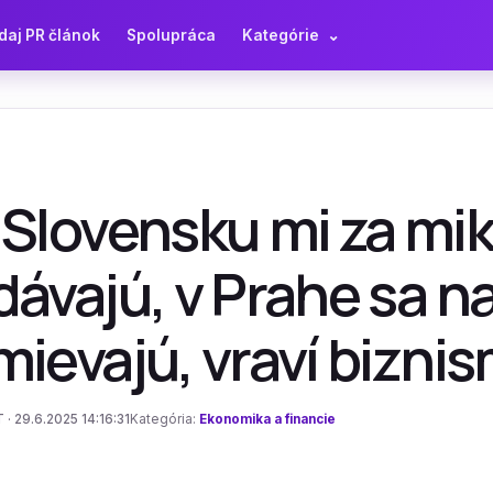
daj PR článok
Spolupráca
Kategórie
⌄
 Slovensku mi za mi
dávajú, v Prahe sa n
ievajú, vraví bizni
 · 29.6.2025 14:16:31
Kategória:
Ekonomika a financie