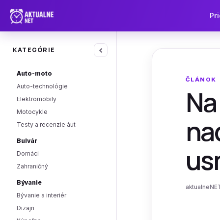
Pri
‹
KATEGÓRIE
Auto-moto
ČLÁNOK
Auto-technológie
Na
Elektromobily
Motocykle
na
Testy a recenzie áut
Bulvár
usm
Domáci
Zahraničný
Bývanie
aktualneNET
Bývanie a interiér
Dizajn