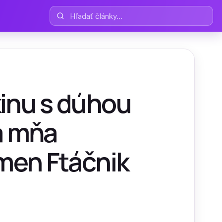
Hľadať články
kinu s dúhou
a mňa
smen Ftáčnik