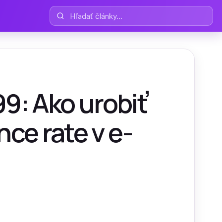
Hľadať články
99: Ako urobiť
ce rate v e-