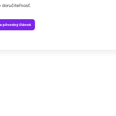
e doručiteľnosť.
na pôvodný článok