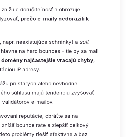
znižuje doručiteľnosť a ohrozuje
alyzovať,
prečo e-maily nedorazili k
, napr. neexistujúce schránky) a
soft
hlavne na hard bounces – tie by sa mali
 domény najčastejšie vracajú chyby
,
áciou IP adresy.
kážu pri starých alebo nevhodne
ného súhlasu majú tendenciu zvyšovať
validátorov e-mailov.
avovaní reputácie, obráťte sa na
ížiť bounce rate a zlepšiť celkový
eto problémy riešiť efektívne a bez