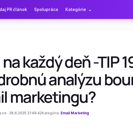
daj PR článok
Spolupráca
Kategórie
⌄
na každý deň -TIP 1
drobnú analýzu boun
il marketingu?
.r.o · 28.6.2025 21:49:42
Kategória:
Email Marketing