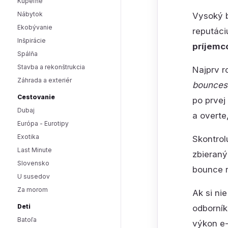
Kúpeľne
Nábytok
Vysoký b
Ekobývanie
reputáci
Inšpirácie
príjem
Spálňa
Stavba a rekonštrukcia
Najprv r
Záhrada a exteriér
bounces
Cestovanie
po prvej
Dubaj
a overte
Európa - Eurotipy
Exotika
Skontrol
Last Minute
zbieraný
Slovensko
bounce r
U susedov
Za morom
Ak si ni
Deti
odborní
Batoľa
výkon e-