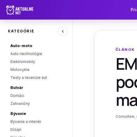
Pri
‹
KATEGÓRIE
Auto-moto
ČLÁNOK
Auto-technológie
EM 
Elektromobily
Motocykle
po
Testy a recenzie áut
Bulvár
ma
Domáci
Zahraničný
Bývanie
Consultee, s
Bývanie a interiér
Dizajn