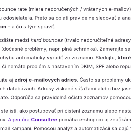
ounce rate (miera nedoručených / vrátených e-mailov) 
u odosielateľa. Preto sa oplatí pravidelne sledovať a an
com
– a čo s tým spraviť.
ozlíšte medzi
hard bounces
(trvalo nedoručiteľné adresy
(dočasné problémy, napr. plná schránka). Zamerajte sa 
 chybe automaticky vyradiť zo zoznamu. Sledujte,
ktoré
, či nemáte problém s nastavením DKIM, SPF alebo reput
ujte aj
zdroj e-mailových adries
. Často sa problémy u
ch databázach. Adresy získané súťažami alebo bez jas
ate. Odporúča sa pravidelná očista zoznamov pomocou 
e ste istí, ako postupovať pri čistení zoznamu alebo nast
kov.
Agentúra
Consultee
pomáha e-shopom aj značkám zn
mail kampaní. Pomocou analýz a automatizácií sa dajú ti