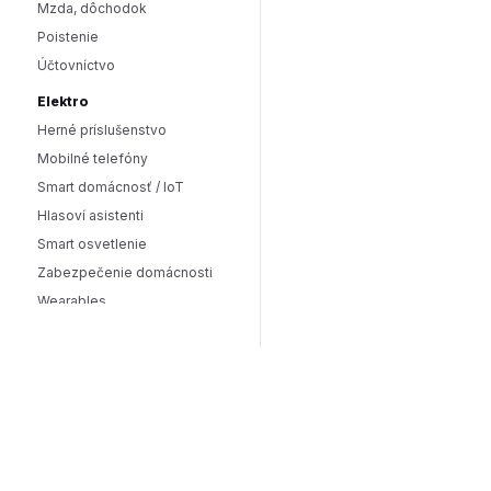
Mzda, dôchodok
Poistenie
Účtovníctvo
Elektro
Herné príslušenstvo
Mobilné telefóny
Smart domácnosť / IoT
Hlasoví asistenti
Smart osvetlenie
Zabezpečenie domácnosti
Wearables
Hardware a software
Hardware
PC doplnky
Software
Internet
SEO