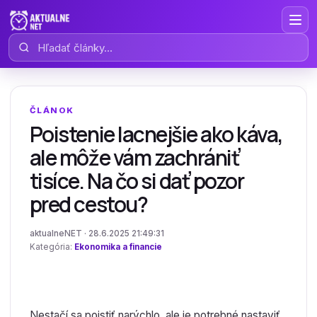
Hľadať články
ČLÁNOK
Poistenie lacnejšie ako káva,
ale môže vám zachrániť
tisíce. Na čo si dať pozor
pred cestou?
aktualneNET · 28.6.2025 21:49:31
Kategória:
Ekonomika a financie
Nestačí sa poistiť narýchlo, ale je potrebné nastaviť