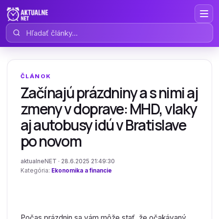
Hľadať články
ČLÁNOK
Začínajú prázdniny a s nimi aj
zmeny v doprave: MHD, vlaky
aj autobusy idú v Bratislave
po novom
aktualneNET · 28.6.2025 21:49:30
Kategória:
Ekonomika a financie
Počas prázdnin sa vám môže stať, že očakávaný