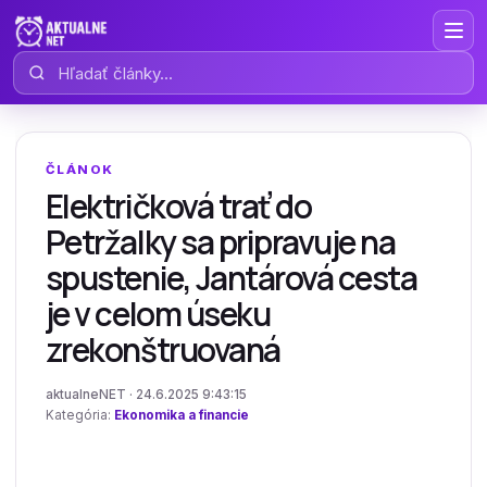
Hľadať články
ČLÁNOK
Električková trať do
Petržalky sa pripravuje na
spustenie, Jantárová cesta
je v celom úseku
zrekonštruovaná
aktualneNET · 24.6.2025 9:43:15
Kategória:
Ekonomika a financie