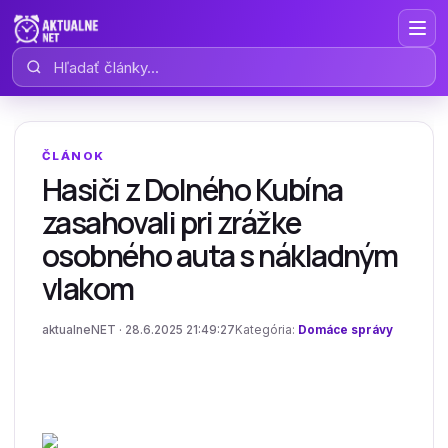
Hľadať články
ČLÁNOK
Hasiči z Dolného Kubína
zasahovali pri zrážke
osobného auta s nákladným
vlakom
aktualneNET · 28.6.2025 21:49:27
Kategória:
Domáce správy