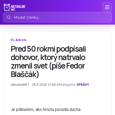
Hľadať články
ČLÁNOK
Pred 50 rokmi podpísali
dohovor, ktorý natrvalo
zmenil svet (píše Fedor
Blaščák)
aktualneNET · 28.6.2025 21:49:24
Kategória:
SPRÁVY
Je príkladom, ako hmota porazila ducha.