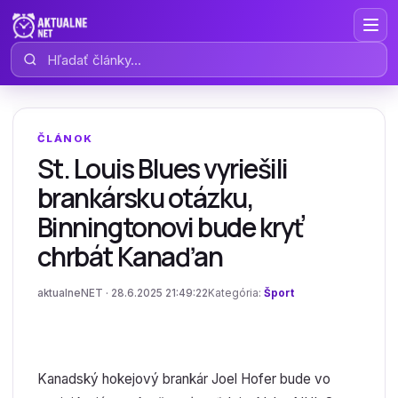
Hľadať články
ČLÁNOK
St. Louis Blues vyriešili
brankársku otázku,
Binningtonovi bude kryť
chrbát Kanaďan
aktualneNET · 28.6.2025 21:49:22
Kategória:
Šport
Kanadský hokejový brankár Joel Hofer bude vo