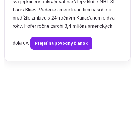
svojej kariére pokračovať naďalej v klube NHL St.
Louis Blues. Vedenie amerického tímu v sobotu
predĺžilo zmluvu s 24-ročným Kanaďanom o dva
roky. Hofer ročne zarobí 3,4 milióna amerických
dolárov.
Prejsť na pôvodný článok