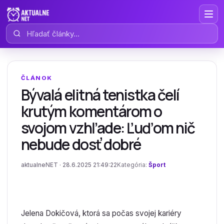
Hľadať články
ČLÁNOK
Bývalá elitná tenistka čelí
krutým komentárom o
svojom vzhľade: Ľuďom nič
nebude dosť dobré
aktualneNET · 28.6.2025 21:49:22
Kategória:
Šport
Jelena Dokičová, ktorá sa počas svojej kariéry