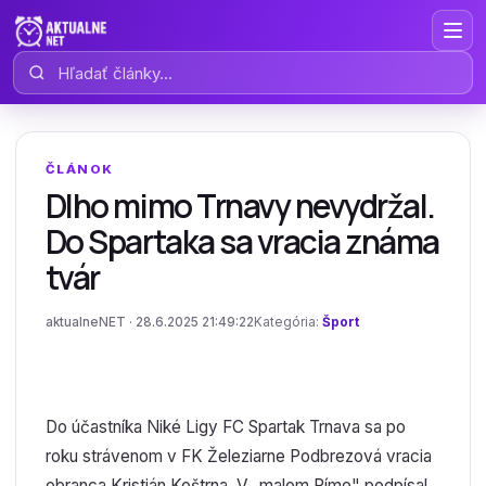
Hľadať články
ČLÁNOK
Dlho mimo Trnavy nevydržal.
Do Spartaka sa vracia známa
tvár
aktualneNET · 28.6.2025 21:49:22
Kategória:
Šport
Do účastníka Niké Ligy FC Spartak Trnava sa po
roku strávenom v FK Železiarne Podbrezová vracia
obranca Kristián Koštrna. V „malom Ríme" podpísal