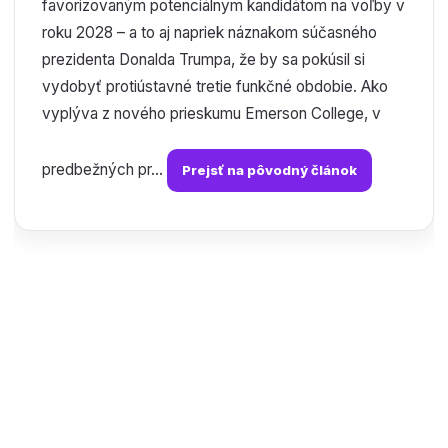
favorizovaným potenciálnym kandidátom na voľby v
roku 2028 – a to aj napriek náznakom súčasného
prezidenta Donalda Trumpa, že by sa pokúsil si
vydobyť protiústavné tretie funkčné obdobie. Ako
vyplýva z nového prieskumu Emerson College, v
predbežných pr...
Prejsť na pôvodný článok