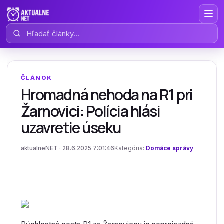
Hľadať články
ČLÁNOK
Hromadná nehoda na R1 pri
Žarnovici: Polícia hlási
uzavretie úseku
aktualneNET · 28.6.2025 7:01:46
Kategória:
Domáce správy