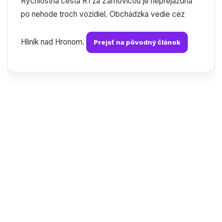
Rýchlostná cesta R1 za Žarnovicou je neprejazdná
po nehode troch vozidiel. Obchádzka vedie cez
Hliník nad Hronom.
Prejsť na pôvodný článok