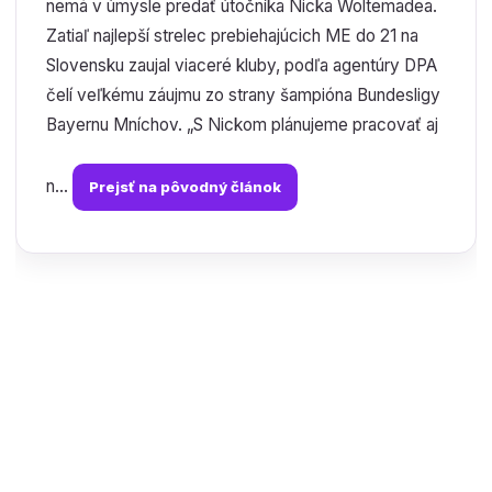
nemá v úmysle predať útočníka Nicka Woltemadea.
Zatiaľ najlepší strelec prebiehajúcich ME do 21 na
Slovensku zaujal viaceré kluby, podľa agentúry DPA
čelí veľkému záujmu zo strany šampióna Bundesligy
Bayernu Mníchov. „S Nickom plánujeme pracovať aj
n...
Prejsť na pôvodný článok