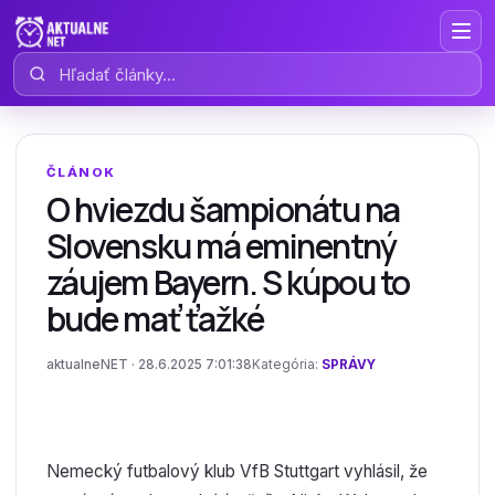
Hľadať články
ČLÁNOK
O hviezdu šampionátu na
Slovensku má eminentný
záujem Bayern. S kúpou to
bude mať ťažké
aktualneNET · 28.6.2025 7:01:38
Kategória:
SPRÁVY
Nemecký futbalový klub VfB Stuttgart vyhlásil, že