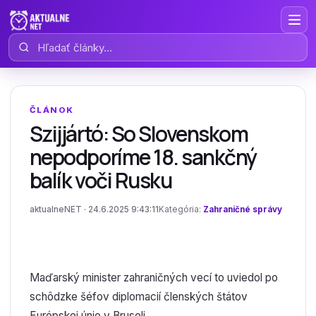
Hľadať články
ČLÁNOK
Szijjártó: So Slovenskom
nepodporíme 18. sankčný
balík voči Rusku
aktualneNET · 24.6.2025 9:43:11
Kategória:
Zahraničné správy
Maďarský minister zahraničných vecí to uviedol po
schôdzke šéfov diplomacií členských štátov
Európskej únie v Bruseli.